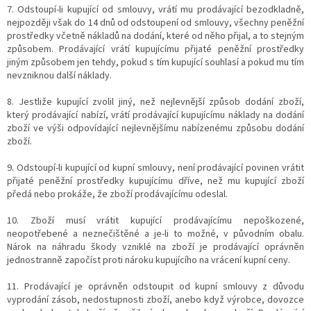
7. Odstoupí-li kupující od smlouvy, vrátí mu prodávající bezodkladně,
nejpozději však do 14 dnů od odstoupení od smlouvy, všechny peněžní
prostředky včetně nákladů na dodání, které od něho přijal, a to stejným
způsobem. Prodávající vrátí kupujícímu přijaté peněžní prostředky
jiným způsobem jen tehdy, pokud s tím kupující souhlasí a pokud mu tím
nevzniknou další náklady.
8. Jestliže kupující zvolil jiný, než nejlevnější způsob dodání zboží,
který prodávající nabízí, vrátí prodávající kupujícímu náklady na dodání
zboží ve výši odpovídající nejlevnějšímu nabízenému způsobu dodání
zboží.
9. Odstoupí-li kupující od kupní smlouvy, není prodávající povinen vrátit
přijaté peněžní prostředky kupujícímu dříve, než mu kupující zboží
předá nebo prokáže, že zboží prodávajícímu odeslal.
10. Zboží musí vrátit kupující prodávajícímu nepoškozené,
neopotřebené a neznečištěné a je-li to možné, v původním obalu.
Nárok na náhradu škody vzniklé na zboží je prodávající oprávněn
jednostranně započíst proti nároku kupujícího na vrácení kupní ceny.
11. Prodávající je oprávněn odstoupit od kupní smlouvy z důvodu
vyprodání zásob, nedostupnosti zboží, anebo když výrobce, dovozce