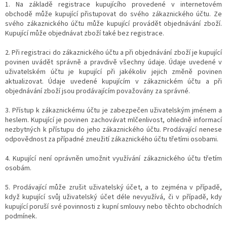
1. Na základě registrace kupujícího provedené v internetovém
obchodě může kupující přistupovat do svého zákaznického účtu. Ze
svého zákaznického účtu může kupující provádět objednávání zboží.
Kupující může objednávat zboží také bez registrace.
2. Při registraci do zákaznického účtu a při objednávání zboží je kupující
povinen uvádět správně a pravdivě všechny údaje. Údaje uvedené v
uživatelském účtu je kupující při jakékoliv jejich změně povinen
aktualizovat. Údaje uvedené kupujícím v zákaznickém účtu a při
objednávání zboží jsou prodávajícím považovány za správné.
3. Přístup k zákaznickému účtu je zabezpečen uživatelským jménem a
heslem. Kupující je povinen zachovávat mlčenlivost, ohledně informací
nezbytných k přístupu do jeho zákaznického účtu. Prodávající nenese
odpovědnost za případné zneužití zákaznického účtu třetími osobami.
4. Kupující není oprávněn umožnit využívání zákaznického účtu třetím
osobám.
5. Prodávající může zrušit uživatelský účet, a to zejména v případě,
když kupující svůj uživatelský účet déle nevyužívá, či v případě, kdy
kupující poruší své povinnosti z kupní smlouvy nebo těchto obchodních
podmínek.