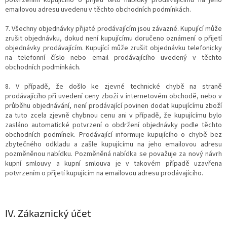
potvrzením kupujícího o přijetí této nabídky prodávajícímu na jeho
emailovou adresu uvedenu v těchto obchodních podmínkách.
7. Všechny objednávky přijaté prodávajícím jsou závazné. Kupující může
zrušit objednávku, dokud není kupujícímu doručeno oznámení o přijetí
objednávky prodávajícím. Kupující může zrušit objednávku telefonicky
na telefonní číslo nebo email prodávajícího uvedený v těchto
obchodních podmínkách.
8. V případě, že došlo ke zjevné technické chybě na straně
prodávajícího při uvedení ceny zboží v internetovém obchodě, nebo v
průběhu objednávání, není prodávající povinen dodat kupujícímu zboží
za tuto zcela zjevně chybnou cenu ani v případě, že kupujícímu bylo
zasláno automatické potvrzení o obdržení objednávky podle těchto
obchodních podmínek. Prodávající informuje kupujícího o chybě bez
zbytečného odkladu a zašle kupujícímu na jeho emailovou adresu
pozměněnou nabídku. Pozměněná nabídka se považuje za nový návrh
kupní smlouvy a kupní smlouva je v takovém případě uzavřena
potvrzením o přijetí kupujícím na emailovou adresu prodávajícího.
IV.
Zákaznický účet