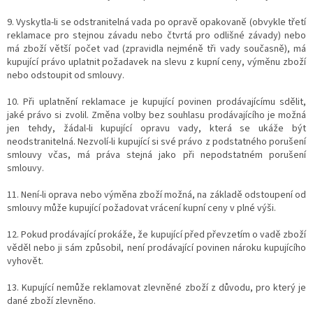
9. Vyskytla-li se odstranitelná vada po opravě opakovaně (obvykle třetí
reklamace pro stejnou závadu nebo čtvrtá pro odlišné závady) nebo
má zboží větší počet vad (zpravidla nejméně tři vady současně), má
kupující právo uplatnit požadavek na slevu z kupní ceny, výměnu zboží
nebo odstoupit od smlouvy.
10. Při uplatnění reklamace je kupující povinen prodávajícímu sdělit,
jaké právo si zvolil. Změna volby bez souhlasu prodávajícího je možná
jen tehdy, žádal-li kupující opravu vady, která se ukáže být
neodstranitelná. Nezvolí-li kupující si své právo z podstatného porušení
smlouvy včas, má práva stejná jako při nepodstatném porušení
smlouvy.
11. Není-li oprava nebo výměna zboží možná, na základě odstoupení od
smlouvy může kupující požadovat vrácení kupní ceny v plné výši.
12. Pokud prodávající prokáže, že kupující před převzetím o vadě zboží
věděl nebo ji sám způsobil, není prodávající povinen nároku kupujícího
vyhovět.
13. Kupující nemůže reklamovat zlevněné zboží z důvodu, pro který je
dané zboží zlevněno.