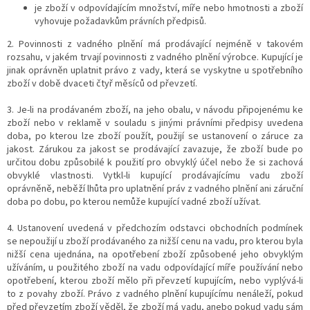
je zboží v odpovídajícím množství, míře nebo hmotnosti a
zboží
vyhovuje požadavkům právních předpisů.
2. Povinnosti z vadného plnění má prodávající nejméně v takovém
rozsahu, v jakém trvají povinnosti z vadného plnění výrobce. Kupující je
jinak oprávněn uplatnit právo z vady, která se vyskytne u spotřebního
zboží v době dvaceti čtyř měsíců od převzetí.
3. Je-li na prodávaném zboží, na jeho obalu, v návodu připojenému ke
zboží nebo v reklamě v souladu s jinými právními předpisy uvedena
doba, po kterou lze zboží použít, použijí se ustanovení o záruce za
jakost. Zárukou za jakost se prodávající zavazuje, že zboží bude po
určitou dobu způsobilé k použití pro obvyklý účel nebo že si zachová
obvyklé vlastnosti. Vytkl-li kupující prodávajícímu vadu zboží
oprávněně, neběží lhůta pro uplatnění práv z vadného plnění ani záruční
doba po dobu, po kterou nemůže kupující vadné zboží užívat.
4. Ustanovení uvedená v předchozím odstavci obchodních podmínek
se nepoužijí u zboží prodávaného za nižší cenu na vadu, pro kterou byla
nižší cena ujednána, na opotřebení zboží způsobené jeho obvyklým
užíváním, u použitého zboží na vadu odpovídající míře používání nebo
opotřebení, kterou zboží mělo při převzetí kupujícím, nebo vyplývá-li
to z povahy zboží. Právo z vadného plnění kupujícímu nenáleží, pokud
před převzetím zboží věděl, že zboží má vadu, anebo pokud vadu sám