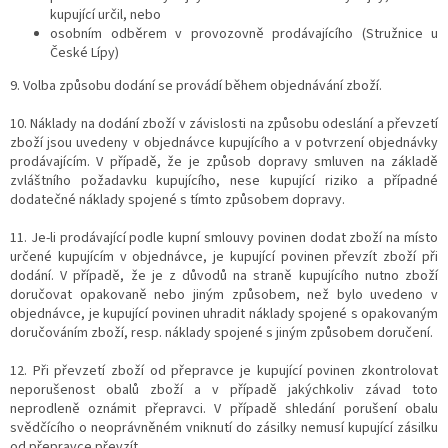
kupující určil, nebo
osobním odběrem v provozovně prodávajícího (Stružnice u
České Lípy)
9.
Volba způsobu dodání se provádí během objednávání zboží.
10. Náklady na dodání zboží v závislosti na způsobu odeslání a převzetí
zboží jsou uvedeny v objednávce kupujícího a v potvrzení objednávky
prodávajícím. V případě, že je způsob dopravy smluven na základě
zvláštního požadavku kupujícího, nese kupující riziko a případné
dodatečné náklady spojené s tímto způsobem dopravy.
11. Je-li prodávající podle kupní smlouvy povinen dodat zboží na místo
určené kupujícím v objednávce, je kupující povinen převzít zboží při
dodání. V případě, že je z důvodů na straně kupujícího nutno zboží
doručovat opakovaně nebo jiným způsobem, než bylo uvedeno v
objednávce, je kupující povinen uhradit náklady spojené s opakovaným
doručováním zboží, resp. náklady spojené s jiným způsobem doručení.
12. Při převzetí zboží od přepravce je kupující povinen zkontrolovat
neporušenost obalů zboží a v případě jakýchkoliv závad toto
neprodleně oznámit přepravci. V případě shledání porušení obalu
svědčícího o neoprávněném vniknutí do zásilky nemusí kupující zásilku
od přepravce převzít.