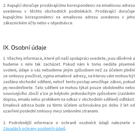
2. Kupující doručuje prodávajícímu korespondenci na emailovou adresu
uvedenou v těchto obchodních podmínkách. Prodávající doručuje
kupujícímu korespondenci na emailovou adresu uvedenou v jeho
zákaznickém účtu nebo v objednávce.
IX.
Osobní údaje
1. Všechny informace, které při naší spolupráci uvedete, jsou důvěrné a
budeme s nimi tak zacházet. Pokud nám k tomu nedáte písemné
svolení, údaje o vás nebudeme jiným způsobem než za účelem plnění
ze smlouvy používat, vyjma emailové adresy, na kterou vám mohou být
zasílána obchodní sdělení, neboť tento postup umožňuje zákon, pokud
jej neodmítnete. Tato sdělení se mohou týkat pouze obdobného nebo
souvisejícího zboží a lze je kdykoliv jednoduchým způsobem (zasláním
dopisu, emailu nebo proklikem na odkaz v obchodním sdělení) odhlásit.
Emailová adresa bude za tímto účelem uchovávána po dobu 3 let od
uzavření poslední smlouvy mezi smluvními stranami.
2. Podrobnější informace o ochraně osobních údajů naleznete v
Zásadách ochrany osobních údajů
.