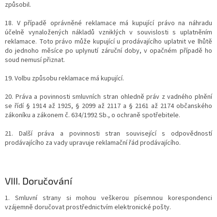
způsobil.
18. V případě oprávněné reklamace má kupující právo na náhradu
účelně vynaložených nákladů vzniklých v souvislosti s uplatněním
reklamace. Toto právo může kupující u prodávajícího uplatnit ve lhůtě
do jednoho měsíce po uplynutí záruční doby, v opačném případě ho
soud nemusí přiznat.
19. Volbu způsobu reklamace má kupující.
20. Práva a povinnosti smluvních stran ohledně práv z vadného plnění
se řídí § 1914 až 1925, § 2099 až 2117 a § 2161 až 2174 občanského
zákoníku a zákonem č. 634/1992 Sb., o ochraně spotřebitele.
21. Další práva a povinnosti stran související s odpovědností
prodávajícího za vady upravuje reklamační řád prodávajícího.
VIII.
Doručování
1. Smluvní strany si mohou veškerou písemnou korespondenci
vzájemně doručovat prostřednictvím elektronické pošty.