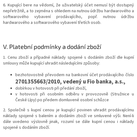
6. Kupující bere na vědomí, že uživatelský účet nemusí být dostupný
nepřetržitě, a to zejména s ohledem na nutnou údržbu hardwarového a
softwarového vybavení prodávajícího, popř. nutnou údržbu
hardwarového a softwarového vybavení třetích osob.
V.
Platební podmínky a dodání zboží
1. Cenu zboží a případné náklady spojené s dodáním zboží dle kupní
smlouvy může kupující uhradit následujícími způsoby:
bezhotovostně převodem na bankovní účet prodávajícího číslo
2701355663/2010,
vedený u Fio banka, a.s.,
dobírkou v hotovosti při předání zboží,
v hotovosti při osobním odběru v provozovně (Stružnice u
České Lípy) po předem domluvené osobní schůzce
2. Společně s kupní cenou je kupující povinen uhradit prodávajícímu
náklady spojené s balením a dodáním zboží ve smluvené výši. Není-li
dále uvedeno výslovně jinak, rozumí se dále kupní cenou i náklady
spojené s dodáním zboží.