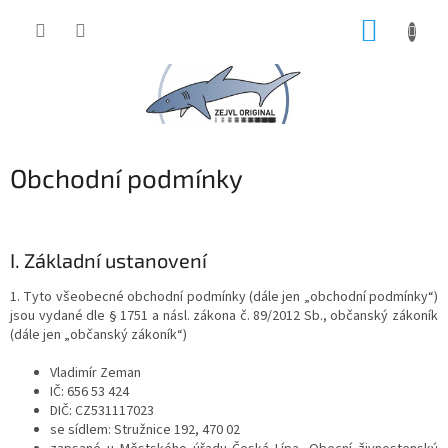
Přejít
NÁKUP
na
obsah
KOŠÍK
P
Obchodní podmínky
o
s
t
I. Základní ustanovení
r
a
1. Tyto všeobecné obchodní podmínky (dále jen „obchodní podmínky“)
n
jsou vydané dle § 1751 a násl. zákona č. 89/2012 Sb., občanský zákoník
n
(dále jen „občanský zákoník“)
í
p
Vladimír Zeman
IČ: 656 53 424
a
DIČ: CZ531117023
n
se sídlem: Stružnice 192, 470 02
e