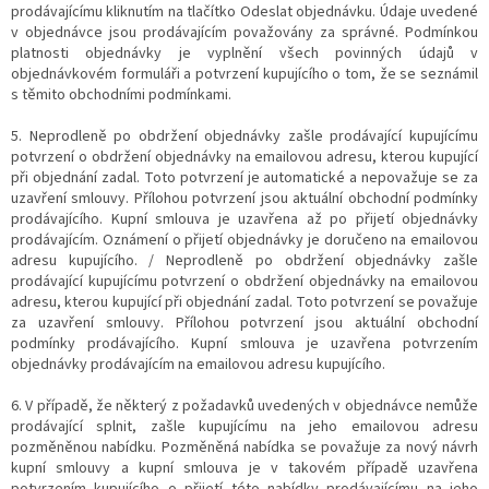
prodávajícímu kliknutím na tlačítko Odeslat objednávku. Údaje uvedené
v objednávce jsou prodávajícím považovány za správné. Podmínkou
platnosti objednávky je vyplnění všech povinných údajů v
objednávkovém formuláři a potvrzení kupujícího o tom, že se seznámil
s těmito obchodními podmínkami.
5. Neprodleně po obdržení objednávky zašle prodávající kupujícímu
potvrzení o obdržení objednávky na emailovou adresu, kterou kupující
při objednání zadal. Toto potvrzení je automatické a nepovažuje se za
uzavření smlouvy. Přílohou potvrzení jsou aktuální obchodní podmínky
prodávajícího. Kupní smlouva je uzavřena až po přijetí objednávky
prodávajícím. Oznámení o přijetí objednávky je doručeno na emailovou
adresu kupujícího. / Neprodleně po obdržení objednávky zašle
prodávající kupujícímu potvrzení o obdržení objednávky na emailovou
adresu, kterou kupující při objednání zadal. Toto potvrzení se považuje
za uzavření smlouvy. Přílohou potvrzení jsou aktuální obchodní
podmínky prodávajícího. Kupní smlouva je uzavřena potvrzením
objednávky prodávajícím na emailovou adresu kupujícího.
6. V případě, že některý z požadavků uvedených v objednávce nemůže
prodávající splnit, zašle kupujícímu na jeho emailovou adresu
pozměněnou nabídku. Pozměněná nabídka se považuje za nový návrh
kupní smlouvy a kupní smlouva je v takovém případě uzavřena