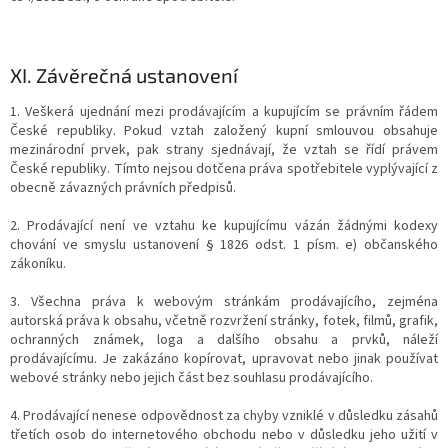
XI.
Závěrečná ustanovení
1. Veškerá ujednání mezi prodávajícím a kupujícím se právním řádem
České republiky. Pokud vztah založený kupní smlouvou obsahuje
mezinárodní prvek, pak strany sjednávají, že vztah se řídí právem
České republiky. Tímto nejsou dotčena práva spotřebitele vyplývající z
obecně závazných právních předpisů.
2. Prodávající není ve vztahu ke kupujícímu vázán žádnými kodexy
chování ve smyslu ustanovení § 1826 odst. 1 písm. e) občanského
zákoníku.
3. Všechna práva k webovým stránkám prodávajícího, zejména
autorská práva k obsahu, včetně rozvržení stránky, fotek, filmů, grafik,
ochranných známek, loga a dalšího obsahu a prvků, náleží
prodávajícímu. Je zakázáno kopírovat, upravovat nebo jinak používat
webové stránky nebo jejich část bez souhlasu prodávajícího.
4. Prodávající nenese odpovědnost za chyby vzniklé v důsledku zásahů
třetích osob do internetového obchodu nebo v důsledku jeho užití v