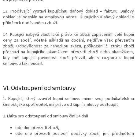
13. Prodávající vystaví kupujícímu daňový doklad – fakturu. Daňový
doklad je odeslán na emailovou adresu kupujícího./Daňový doklad je
přiložen k dodávanému zboží.
14. Kupující nabývá vlastnické právo ke zboží zaplacením celé kupní
ceny za zboží, včetně nákladů na dodání, nejdříve však převzetím
zboží. Odpovědnost za nahodilou zkázu, poškození či ztrátu zboží
přechází na kupujícího okamžikem převzetí zboží nebo okamžikem,
kdy měl kupující povinnost zboží převzít, ale v rozporu s kupní
smlouvou tak neučinil.
VI.
Odstoupení od smlouvy
1. Kupující, který uzavřel kupní smlouvu mimo svoji podnikatelskou
činnost jako spotřebitel, má právo od kupní smlouvy odstoupit.
2. Lhůta pro odstoupení od smlouvy činí 14 dnů
ode dne převzetí zboží,
ode dne převzetí poslední dodávky zboží, je-li předmětem