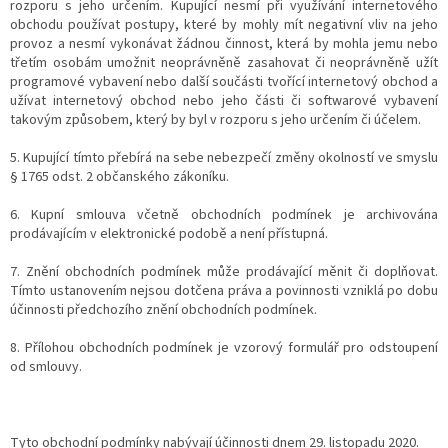
rozporu s jeho určením. Kupující nesmí při využívání internetového
obchodu používat postupy, které by mohly mít negativní vliv na jeho
provoz a nesmí vykonávat žádnou činnost, která by mohla jemu nebo
třetím osobám umožnit neoprávněně zasahovat či neoprávněně užít
programové vybavení nebo další součásti tvořící internetový obchod a
užívat internetový obchod nebo jeho části či softwarové vybavení
takovým způsobem, který by byl v rozporu s jeho určením či účelem.
5. Kupující tímto přebírá na sebe nebezpečí změny okolností ve smyslu
§ 1765 odst. 2 občanského zákoníku.
6. Kupní smlouva včetně obchodních podmínek je archivována
prodávajícím v elektronické podobě a není přístupná.
7. Znění obchodních podmínek může prodávající měnit či doplňovat.
Tímto ustanovením nejsou dotčena práva a povinnosti vzniklá po dobu
účinnosti předchozího znění obchodních podmínek.
8. Přílohou obchodních podmínek je vzorový formulář pro odstoupení
od smlouvy.
Tyto obchodní podmínky nabývají účinnosti dnem 29. listopadu 2020.