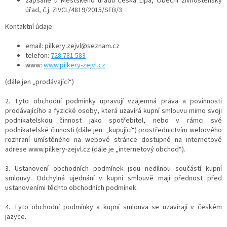
zapsané u Městského úřadu Česká Lípa, Obecní živnostenský
l
úřad, č.j. ZIVCL/4819/2015/SEB/3
Kontaktní údaje
email: pilkery.zejvl@seznam.cz
telefon:
728 781 583
www:
www.pilkery-zejvl.cz
(dále jen „prodávající“)
2. Tyto obchodní podmínky upravují vzájemná práva a povinnosti
prodávajícího a fyzické osoby, která uzavírá kupní smlouvu mimo svoji
podnikatelskou činnost jako spotřebitel, nebo v rámci své
podnikatelské činnosti (dále jen: „kupující“) prostřednictvím webového
rozhraní umístěného na webové stránce dostupné na internetové
adrese www.pilkery-zejvl.cz (dále je „internetový obchod“).
3. Ustanovení obchodních podmínek jsou nedílnou součástí kupní
smlouvy. Odchylná ujednání v kupní smlouvě mají přednost před
ustanoveními těchto obchodních podmínek.
4. Tyto obchodní podmínky a kupní smlouva se uzavírají v českém
jazyce.