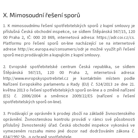
X.
Mimosoudní řešení sporů
1. K mimosoudnímu řešení spotřebitelských sporů z kupní smlouvy je
příslušná Česká obchodní inspekce, se sídlem Štěpánská 567/15, 120
00 Praha 2, IČ: 000 20 869, internetová adresa: https://adr.coi.cz/cs.
Platformu pro řešení sporů on-line nacházející se na internetové
adrese http://ec.europa.eu/consumers/odr je možné využít při řešení
sporů mezi prodávajícím a kupujícím z kupní smlouvy.
2. Evropské spotřebitelské centrum Česká republika, se sídlem
Štěpánská 567/15, 120 00 Praha 2, internetová adresa:
http://www.evropskyspotrebitel.cz je kontaktním místem podle
Nařízení Evropského parlamentu a Rady (EU) č. 524/2013 ze dne 21.
května 2013 o řešení spotřebitelských sporů on-line a o změně nařízení
(ES) č. 2006/2004 a směrnice 2009/22/ES (nařízení o řešení
spotřebitelských sporů on-line).
3. Prodávající je oprávněn k prodeji zboží na základě živnostenského
oprávnění. Živnostenskou kontrolu provádí v rámci své působnosti
příslušný živnostenský úřad. Česká obchodní inspekce vykonává ve
vymezeném rozsahu mimo jiné dozor nad dodržováním zákona č.
634/1992 Sb., o ochraně spotřebitele.