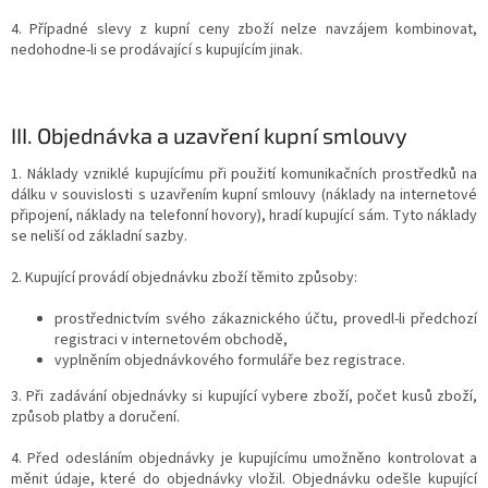
4. Případné slevy z kupní ceny zboží nelze navzájem kombinovat,
nedohodne-li se prodávající s kupujícím jinak.
III.
Objednávka a uzavření kupní smlouvy
1. Náklady vzniklé kupujícímu při použití komunikačních prostředků na
dálku v souvislosti s uzavřením kupní smlouvy (náklady na internetové
připojení, náklady na telefonní hovory), hradí kupující sám. Tyto náklady
se neliší od základní sazby.
2. Kupující provádí objednávku zboží těmito způsoby:
prostřednictvím svého zákaznického účtu, provedl-li předchozí
registraci v internetovém obchodě,
vyplněním objednávkového formuláře bez registrace.
3. Při zadávání objednávky si kupující vybere zboží, počet kusů zboží,
způsob platby a doručení.
4. Před odesláním objednávky je kupujícímu umožněno kontrolovat a
měnit údaje, které do objednávky vložil. Objednávku odešle kupující