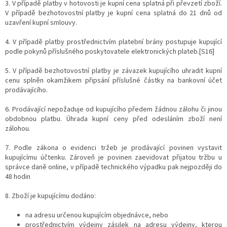
3. V případě platby v hotovosti je kupní cena splatná při převzetí zboží.
V případě bezhotovostní platby je kupní cena splatná do 21 dnů od
uzavření kupní smlouvy.
4. V případě platby prostřednictvím platební brány postupuje kupující
podle pokynů příslušného poskytovatele elektronických plateb.[S16]
5. V případě bezhotovostní platby je závazek kupujícího uhradit kupní
cenu splněn okamžikem připsání příslušné částky na bankovní účet
prodávajícího.
6. Prodávající nepožaduje od kupujícího předem žádnou zálohu či jinou
obdobnou platbu. Úhrada kupní ceny před odesláním zboží není
zálohou.
7. Podle zákona o evidenci tržeb je prodávající povinen vystavit
kupujícímu účtenku. Zároveň je povinen zaevidovat přijatou tržbu u
správce daně online, v případě technického výpadku pak nejpozději do
48 hodin
8. Zboží je kupujícímu dodáno:
na adresu určenou kupujícím objednávce, nebo
prostřednictvím výdejny zásilek na adresu výdejny, kterou