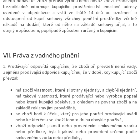
anebo dodavatel zboží přerušil výrobu nebo dovoz zboží. Prodávající
bezodkladně informuje kupujícího prostřednictví emailové adresy
uvedené v objednávce a vrátí ve lhůtě 14 dnů od oznámení o
odstoupení od kupní smlouvy všechny peněžní prostředky včetně
nákladů na dodání, které od něho na základě smlouvy přijal, a to
stejným způsobem, popřípadě způsobem určeným kupujícím.
VII.
Práva z vadného plnění
1. Prodávající odpovídá kupujícímu, že zboží při převzetí nemá vady.
Zejména prodávající odpovídá kupujícímu, že v době, kdy kupující zboží
převzal:
má zboží vlastnosti, které si strany ujednaly, a chybí-li ujednání,
má takové vlastnosti, které prodávající nebo výrobce popsal
nebo které kupující očekával s ohledem na povahu zboží a na
základě reklamy jimi prováděné,
se zboží hodí k účelu, který pro jeho použití prodávající uvádí
nebo ke kterému se zboží tohoto druhu obvykle používá,
zboží odpovídá jakostí nebo provedením smluvenému vzorku
nebo předloze, byla-li jakost nebo provedení určeno podle
smluveného vzorku nebo předlohy,