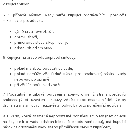
kupující způsobil.
5. V případě výskytu vady může kupující prodávajícímu předložit
reklamaci a požadovat:
výměnu za nové zboží,
opravu zboží,
přiměřenou slevu z kupní ceny,
odstoupit od smlouvy.
6. Kupující má právo odstoupit od smlouvy:
pokud má zboží podstatnou vadu,
pokud nemůže věc řádně užívat pro opakovaný výskyt vady
nebo vad po opravě,
při větším počtu vad zboží.
7. Podstatné je takové porušení smlouvy, o němž strana porušující
smlouvu již při uzavření smlouvy věděla nebo musela vědět, že by
druhá strana smlouvu neuzavřela, pokud by toto porušení předvídala.
8. U vady, která znamená nepodstatné porušení smlouvy (bez ohledu
na to, jde-li o vadu odstranitelnou či neodstranitelnou), má kupující
nárok na odstranění vady anebo přiměřenou slevu z kupní ceny.