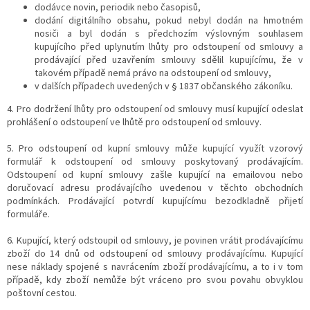
dodávce novin, periodik nebo časopisů,
dodání digitálního obsahu, pokud nebyl dodán na hmotném
nosiči a byl dodán s předchozím výslovným souhlasem
kupujícího před uplynutím lhůty pro odstoupení od smlouvy a
prodávající před uzavřením smlouvy sdělil kupujícímu, že v
takovém případě nemá právo na odstoupení od smlouvy,
v dalších případech uvedených v § 1837 občanského zákoníku.
4. Pro dodržení lhůty pro odstoupení od smlouvy musí kupující odeslat
prohlášení o odstoupení ve lhůtě pro odstoupení od smlouvy.
5. Pro odstoupení od kupní smlouvy může kupující využít vzorový
formulář k odstoupení od smlouvy poskytovaný prodávajícím.
Odstoupení od kupní smlouvy zašle kupující na emailovou nebo
doručovací adresu prodávajícího uvedenou v těchto obchodních
podmínkách. Prodávající potvrdí kupujícímu bezodkladně přijetí
formuláře.
6. Kupující, který odstoupil od smlouvy, je povinen vrátit prodávajícímu
zboží do 14 dnů od odstoupení od smlouvy prodávajícímu. Kupující
nese náklady spojené s navrácením zboží prodávajícímu, a to i v tom
případě, kdy zboží nemůže být vráceno pro svou povahu obvyklou
poštovní cestou.