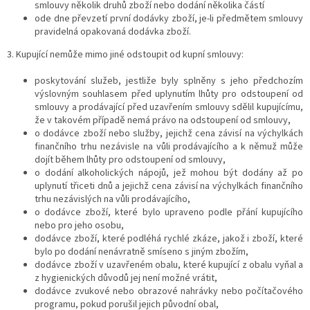
smlouvy několik druhů zboží nebo dodání několika částí
ode dne převzetí první dodávky zboží, je-li předmětem smlouvy
pravidelná opakovaná dodávka zboží.
3. Kupující nemůže mimo jiné odstoupit od kupní smlouvy:
poskytování služeb, jestliže byly splněny s jeho předchozím
výslovným souhlasem před uplynutím lhůty pro odstoupení od
smlouvy a prodávající před uzavřením smlouvy sdělil kupujícímu,
že v takovém případě nemá právo na odstoupení od smlouvy,
o dodávce zboží nebo služby, jejichž cena závisí na výchylkách
finančního trhu nezávisle na vůli prodávajícího a k němuž může
dojít během lhůty pro odstoupení od smlouvy,
o dodání alkoholických nápojů, jež mohou být dodány až po
uplynutí třiceti dnů a jejichž cena závisí na výchylkách finančního
trhu nezávislých na vůli prodávajícího,
o dodávce zboží, které bylo upraveno podle přání kupujícího
nebo pro jeho osobu,
dodávce zboží, které podléhá rychlé zkáze, jakož i zboží, které
bylo po dodání nenávratně smíseno s jiným zbožím,
dodávce zboží v uzavřeném obalu, které kupující z obalu vyňal a
z hygienických důvodů jej není možné vrátit,
dodávce zvukové nebo obrazové nahrávky nebo počítačového
programu, pokud porušil jejich původní obal,