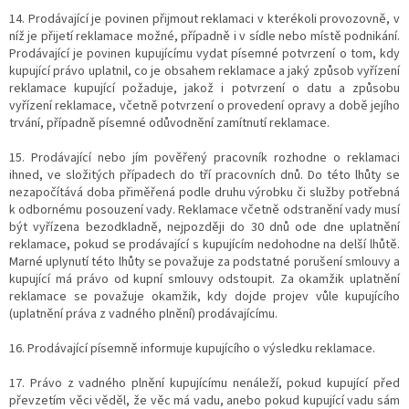
14. Prodávající je povinen přijmout reklamaci v kterékoli provozovně, v
níž je přijetí reklamace možné, případně i v sídle nebo místě podnikání.
Prodávající je povinen kupujícímu vydat písemné potvrzení o tom, kdy
kupující právo uplatnil, co je obsahem reklamace a jaký způsob vyřízení
reklamace kupující požaduje, jakož i potvrzení o datu a způsobu
vyřízení reklamace, včetně potvrzení o provedení opravy a době jejího
trvání, případně písemné odůvodnění zamítnutí reklamace.
15. Prodávající nebo jím pověřený pracovník rozhodne o reklamaci
ihned, ve složitých případech do tří pracovních dnů. Do této lhůty se
nezapočítává doba přiměřená podle druhu výrobku či služby potřebná
k odbornému posouzení vady. Reklamace včetně odstranění vady musí
být vyřízena bezodkladně, nejpozději do 30 dnů ode dne uplatnění
reklamace, pokud se prodávající s kupujícím nedohodne na delší lhůtě.
Marné uplynutí této lhůty se považuje za podstatné porušení smlouvy a
kupující má právo od kupní smlouvy odstoupit. Za okamžik uplatnění
reklamace se považuje okamžik, kdy dojde projev vůle kupujícího
(uplatnění práva z vadného plnění) prodávajícímu.
16. Prodávající písemně informuje kupujícího o výsledku reklamace.
17. Právo z vadného plnění kupujícímu nenáleží, pokud kupující před
převzetím věci věděl, že věc má vadu, anebo pokud kupující vadu sám