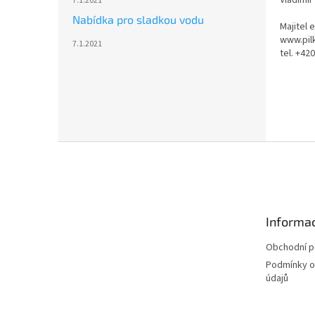
7.1.2021
Nabídka pro sladkou vodu
Majitel 
www.pilk
7.1.2021
tel. +42
Z
á
p
a
t
Informac
í
Obchodní 
Podmínky o
údajů