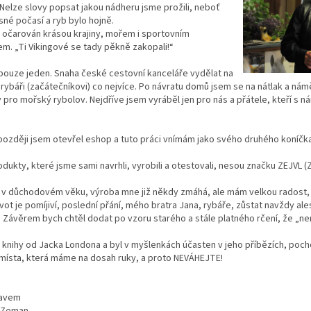
. Nelze slovy popsat jakou nádheru jsme prožili, neboť
sné počasí a ryb bylo hojně.
 očarován krásou krajiny, mořem i sportovním
m. „Ti Vikingové se tady pěkně zakopali!“
 pouze jeden. Snaha české cestovní kanceláře vydělat na
ybáři (začátečníkovi) co nejvíce. Po návratu domů jsem se na nátlak a nám
 pro mořský rybolov. Nejdříve jsem vyráběl jen pro nás a přátele, kteří s ná
ozději jsem otevřel eshop a tuto práci vnímám jako svého druhého koníčka,
dukty, které jsme sami navrhli, vyrobili a otestovali, nesou značku ZEJVL (
ž v důchodovém věku, výroba mne již někdy zmáhá, ale mám velkou radost, 
vot je pomíjiví, poslední přání, mého bratra Jana, rybáře, zůstat navždy al
 Závěrem bych chtěl dodat po vzoru starého a stále platného rčení, že „není
 knihy od Jacka Londona a byl v myšlenkách účasten v jeho příbězích, poc
 místa, která máme na dosah ruky, a proto NEVÁHEJTE!
ravem
r Zeman