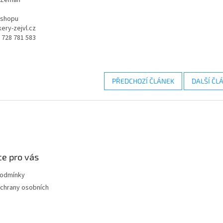
eshopu
ery-zejvl.cz
0 728 781 583
PŘEDCHOZÍ ČLÁNEK
DALŠÍ ČL
e pro vás
podmínky
chrany osobních