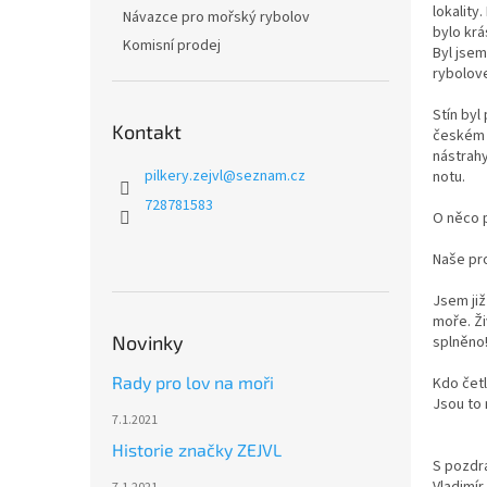
n
lokality
Návazce pro mořský rybolov
e
bylo krá
Komisní prodej
l
Byl jsem
rybolove
Stín byl
Kontakt
českém r
nástrahy
pilkery.zejvl
@
seznam.cz
notu.
728781583
O něco p
Naše pro
Jsem ji
moře. Ži
Novinky
splněno!
Rady pro lov na moři
Kdo četl
Jsou to
7.1.2021
Historie značky ZEJVL
S pozd
Vladimí