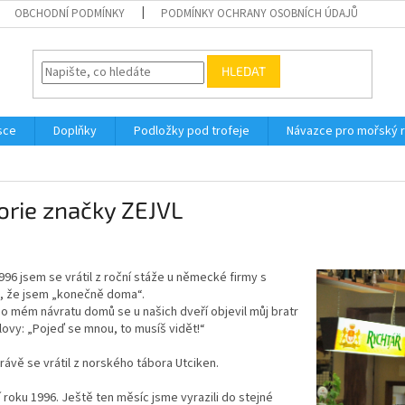
OBCHODNÍ PODMÍNKY
PODMÍNKY OCHRANY OSOBNÍCH ÚDAJŮ
HLEDAT
sce
Doplňky
Podložky pod trofeje
Návazce pro mořský 
orie značky ZEJVL
996 jsem se vrátil z roční stáže u německé firmy s
, že jsem „konečně doma“.
o mém návratu domů se u našich dveří objevil můj bratr
lovy: „Pojeď se mnou, to musíš vidět!“
rávě se vrátil z norského tábora Utciken.
í roku 1996. Ještě ten měsíc jsme vyrazili do stejné