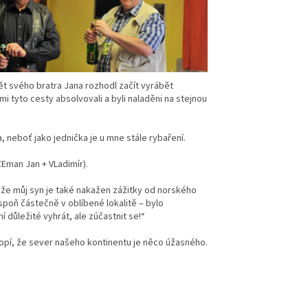
ět svého bratra Jana rozhodl začít vyrábět
mi tyto cesty absolvovali a byli naladěni na stejnou
 neboť jako jednička je u mne stále rybaření.
ZEman Jan + VLadimír).
že můj syn je také nakažen zážitky od norského
espoň částečně v oblíbené lokalitě – bylo
 důležité vyhrát, ale zúčastnit se!“
hopí, že sever našeho kontinentu je něco úžasného.