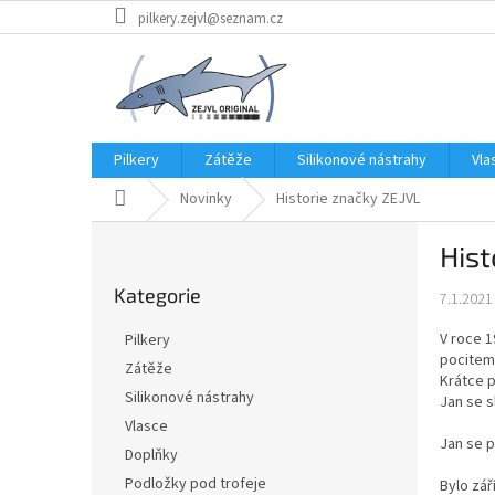
Přejít
pilkery.zejvl@seznam.cz
na
obsah
Pilkery
Zátěže
Silikonové nástrahy
Vla
Domů
Novinky
Historie značky ZEJVL
P
Hist
o
Přeskočit
s
Kategorie
kategorie
7.1.2021
t
r
V roce 1
Pilkery
a
pocitem
Zátěže
n
Krátce p
Silikonové nástrahy
n
Jan se s
í
Vlasce
Jan se p
p
Doplňky
a
Podložky pod trofeje
Bylo zář