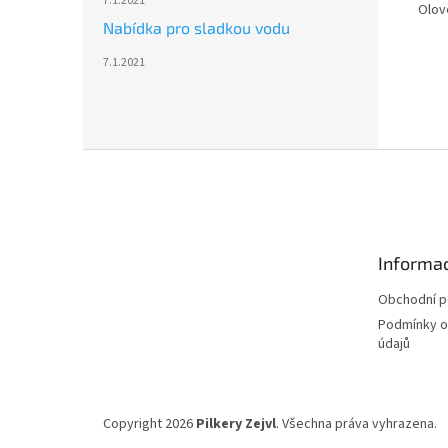
7.1.2021
Olov
Nabídka pro sladkou vodu
7.1.2021
Z
á
p
a
t
Informac
í
Obchodní 
Podmínky o
údajů
Copyright 2026
Pilkery Zejvl
. Všechna práva vyhrazena.