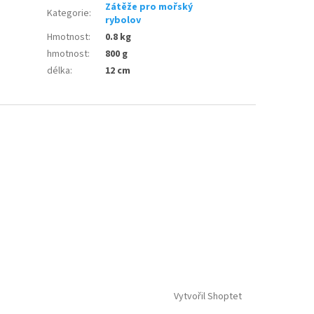
Zátěže pro mořský
Kategorie
:
rybolov
Hmotnost
:
0.8 kg
hmotnost
:
800 g
délka
:
12 cm
Vytvořil Shoptet