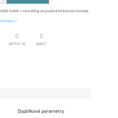
átěž Goliáš o váze 800 g se používá ke kotvení návnady.
informace
ZEPTAT SE
SDÍLET
Doplňkové parametry