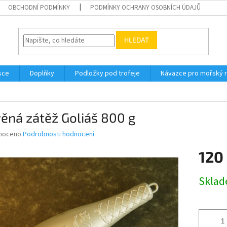
OBCHODNÍ PODMÍNKY
PODMÍNKY OCHRANY OSOBNÍCH ÚDAJŮ
HLEDAT
sce
Doplňky
Podložky pod trofeje
Návazce pro mořský 
ěná zátěž Goliáš 800 g
né
noceno
Podrobnosti hodnocení
ní
120
u
Měrná
Skla
cena:
ek.