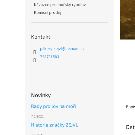
n
Návazce pro mořský rybolov
e
Komisní prodej
l
Kontakt
pilkery.zejvl
@
seznam.cz
728781583
Novinky
Rady pro lov na moři
Popi
7.1.2021
Historie značky ZEJVL
Det