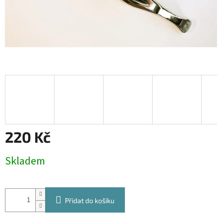
220 Kč
Měrná
Skladem
cena:
Přidat do košíku