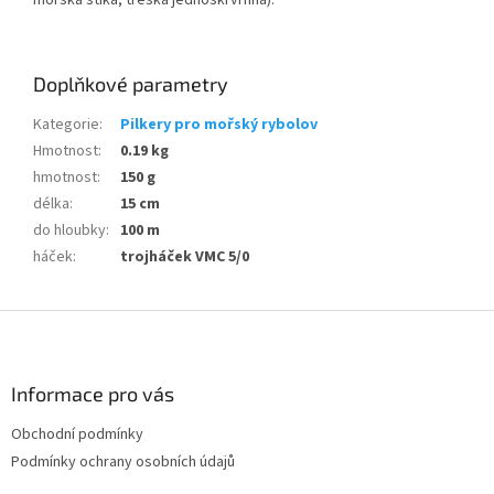
mořská štika, treska jednoskrvrnná).
Doplňkové parametry
Kategorie
:
Pilkery pro mořský rybolov
Hmotnost
:
0.19 kg
hmotnost
:
150 g
délka
:
15 cm
do hloubky
:
100 m
háček
:
trojháček VMC 5/0
Z
á
p
a
Informace pro vás
t
Obchodní podmínky
í
Podmínky ochrany osobních údajů