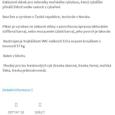
Exkluzivní dárek pro milovníky mořského rybolovu, který rybářům
přináší štěstí vedle radosti z rybaření.
Navržen a vyroben v České republice, testován v Norsku.
Pilker je vyroben ze zinkové slitiny s povrchovou úpravou niklováním
(stříbrná barva), nebo mosazením (zlatá barva), jeho povrch je lakován.
Nazbrojen je trojháčkem VMC velikosti 5/0 a osazen kroužkem s
nosností 57 kg.
Balen v blistru.
Vhodný pro lov treskovitých ryb (treska obecná, treska černá, mořská
štika, treska jednoskrvrnná).
Detailní informace
ZEPTAT SE
SDÍLET