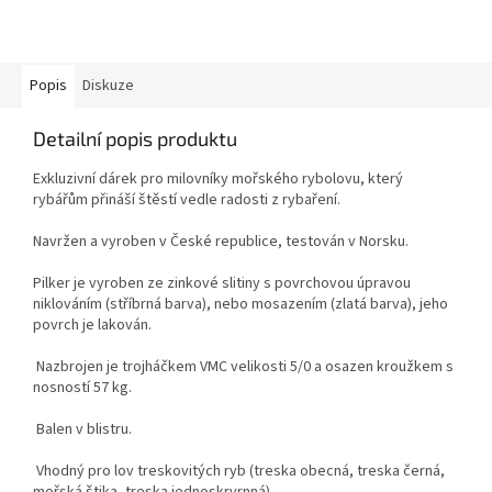
Popis
Diskuze
Detailní popis produktu
Exkluzivní dárek pro milovníky mořského rybolovu, který
rybářům přináší štěstí vedle radosti z rybaření.
Navržen a vyroben v České republice, testován v Norsku.
Pilker je vyroben ze zinkové slitiny s povrchovou úpravou
niklováním (stříbrná barva), nebo mosazením (zlatá barva), jeho
povrch je lakován.
Nazbrojen je trojháčkem VMC velikosti 5/0 a osazen kroužkem s
nosností 57 kg.
Balen v blistru.
Vhodný pro lov treskovitých ryb (treska obecná, treska černá,