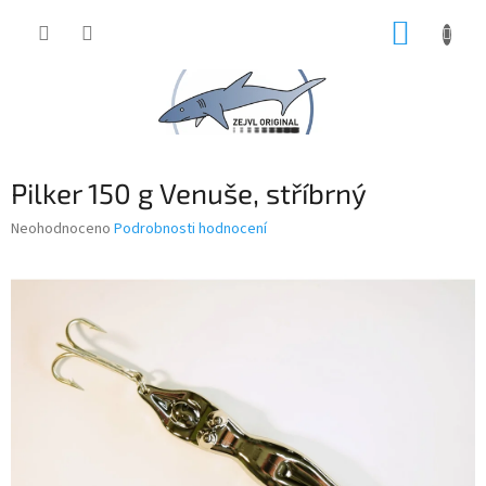
Přejít
NÁKUP
na
obsah
KOŠÍK
Pilker 150 g Venuše, stříbrný
Průměrné
Neohodnoceno
Podrobnosti hodnocení
hodnocení
produktu
je
0,0
z
5
hvězdiček.