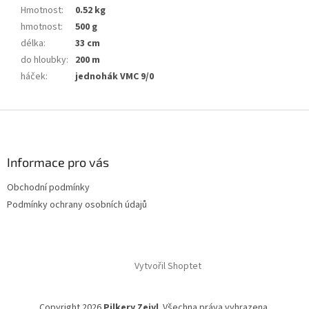
Hmotnost
:
0.52 kg
hmotnost
:
500 g
délka
:
33 cm
do hloubky
:
200 m
háček
:
jednohák VMC 9/0
Z
á
p
a
Informace pro vás
t
Obchodní podmínky
í
Podmínky ochrany osobních údajů
Vytvořil Shoptet
Copyright 2026
Pilkery Zejvl
. Všechna práva vyhrazena.