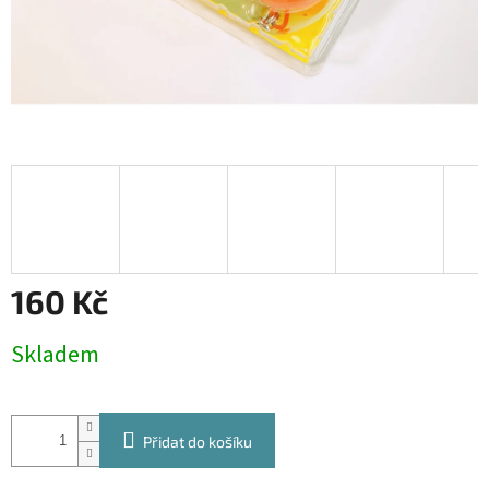
160 Kč
Měrná
Skladem
cena:
Přidat do košíku