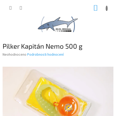
Přejít
NÁKUP
na
obsah
KOŠÍK
Pilker Kapitán Nemo 500 g
Průměrné
Neohodnoceno
Podrobnosti hodnocení
hodnocení
produktu
je
0,0
z
5
hvězdiček.